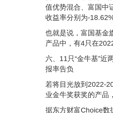
值优势混合、富国中证
收益率分别为-18.62%、
也就是说，富国基金旗
产品中，有4只在20
六、11只“金牛基”近
报率告负
若将目光放到2022-
业金牛奖获奖的产品，
据东方财富Choice