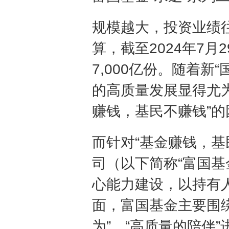
规模越大，投资业绩
算，截至2024年7
7,000亿份。随着
的高质量发展显得尤
赚钱，基民不赚钱”的
而针对“基金赚钱，基
司（以下简称“富国基
心能力建设，以持有人
面，富国基金主要围绕
为”、“高质量的陪伴