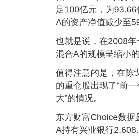
足100亿元，为93.
A的资产净值减少至59
也就是说，在2008
混合A的规模呈缩小
值得注意的是，在陈
的重仓股出现了“前
大”的情况。
东方财富Choice数
A持有兴业银行2,608