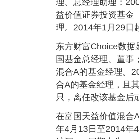
理、总经理助理；20
益价值证券投资基金（
理。2014年1月2
东方财富Choice数
国基金总经理、董事；
混合A的基金经理。2
合A的基金经理，且
只，离任改该基金后
在富国天益价值混合A
年4月13日至2014年