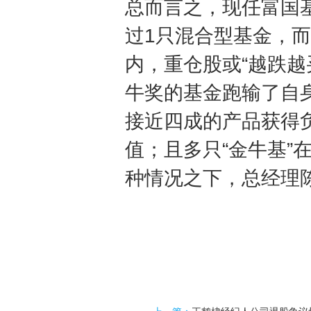
总而言之，现任富国
过1只混合型基金，
内，重仓股或“越跌越
牛奖的基金跑输了自身
接近四成的产品获得负
值；且多只“金牛基”在
种情况之下，总经理陈