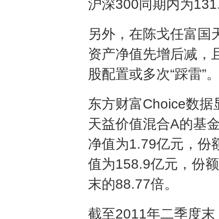
沪深300同期内为13
另外，在陈戈任富国
资产净值先增后减，
股配置或多次“踩雷”
东方财富Choice数
天益价值混合A的基金
净值为1.79亿元，份
值为158.9亿元，份
末的88.77倍。
截至2011年二季度