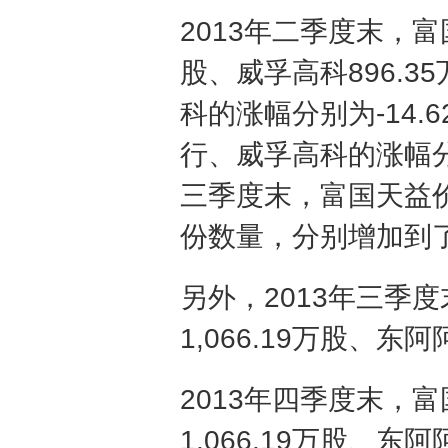
2013年二季度末，富
股、威孚高科896.3
科的涨幅分别为-14.6
行、威孚高科的涨幅分别为
三季度末，富国天益
份数量，分别增加到了3,
另外，2013年三季
1,066.19万股、东阿
2013年四季度末，
1,066.19万股、东