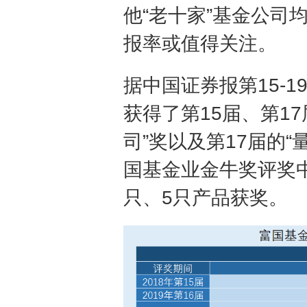
他“老十家”基金公司
报率或值得关注。
据中国证券报第15-
获得了第15届、第17
司”奖以及第17届的“
国基金业金牛奖评奖中
只、5只产品获奖。