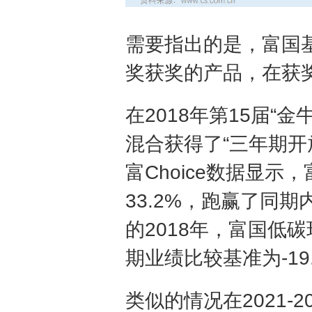
需要指出的是，富国基
奖获奖的产品，在获
在2018年第15届
混合获得了“三年期开
富Choice数据显示
33.2%，跑赢了同期
的2018年，富国低
期业绩比较基准为-19
类似的情况在2021-